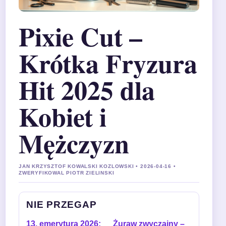
Pixie Cut –
Krótka Fryzura
Hit 2025 dla
Kobiet i
Mężczyzn
JAN KRZYSZTOF KOWALSKI KOZLOWSKI • 2026-04-16 •
ZWERYFIKOWAL PIOTR ZIELINSKI
NIE PRZEGAP
13. emerytura 2026:
Żuraw zwyczajny –