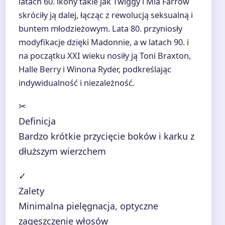
latach 60. ikony takie jak Twiggy i Mia Farrow
skróciły ją dalej, łącząc z rewolucją seksualną i
buntem młodzieżowym. Lata 80. przyniosły
modyfikacje dzięki Madonnie, a w latach 90. i
na początku XXI wieku nosiły ją Toni Braxton,
Halle Berry i Winona Ryder, podkreślając
indywidualność i niezależność.
✂
Definicja
Bardzo krótkie przycięcie boków i karku z
dłuższym wierzchem
✓
Zalety
Minimalna pielęgnacja, optyczne
zagęszczenie włosów