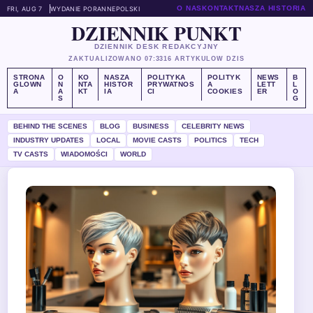
O NAS
KONTAKT
NASZA HISTORIA
FRI, AUG 7
WYDANIE PORANNE
POLSKI
DZIENNIK PUNKT
DZIENNIK DESK REDAKCYJNY
ZAKTUALIZOWANO 07:33
16 ARTYKULOW DZIS
STRONA
O
KO
NASZA
POLITYKA
POLITYK
NEWS
B
GLOWN
N
NTA
HISTOR
PRYWATNOS
A
LETT
L
A
A
KT
IA
CI
COOKIES
ER
O
S
G
BEHIND THE SCENES
BLOG
BUSINESS
CELEBRITY NEWS
INDUSTRY UPDATES
LOCAL
MOVIE CASTS
POLITICS
TECH
TV CASTS
WIADOMOŚCI
WORLD