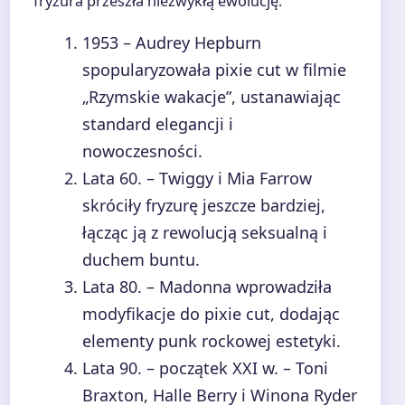
fryzura przeszła niezwykłą ewolucję.
1953
– Audrey Hepburn
spopularyzowała pixie cut w filmie
„Rzymskie wakacje”, ustanawiając
standard elegancji i
nowoczesności.
Lata 60.
– Twiggy i Mia Farrow
skróciły fryzurę jeszcze bardziej,
łącząc ją z rewolucją seksualną i
duchem buntu.
Lata 80.
– Madonna wprowadziła
modyfikacje do pixie cut, dodając
elementy punk rockowej estetyki.
Lata 90. – początek XXI w.
– Toni
Braxton, Halle Berry i Winona Ryder