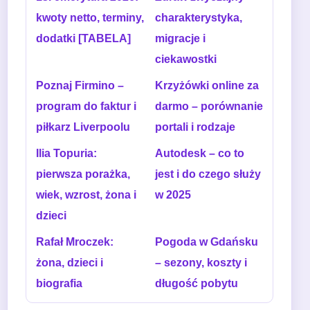
kwoty netto, terminy,
charakterystyka,
dodatki [TABELA]
migracje i
ciekawostki
Poznaj Firmino –
Krzyżówki online za
program do faktur i
darmo – porównanie
piłkarz Liverpoolu
portali i rodzaje
Ilia Topuria:
Autodesk – co to
pierwsza porażka,
jest i do czego służy
wiek, wzrost, żona i
w 2025
dzieci
Rafał Mroczek:
Pogoda w Gdańsku
żona, dzieci i
– sezony, koszty i
biografia
długość pobytu