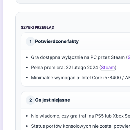
SZYBKI PRZEGLĄD
Potwierdzone fakty
1
Gra dostępna wyłącznie na PC przez Steam (
S
Pełna premiera: 22 lutego 2024 (
Steam
)
Minimalne wymagania: Intel Core i5-8400 / 
Co jest niejasne
2
Nie wiadomo, czy gra trafi na PS5 lub Xbox Se
Status portów konsolowych nie został potwie