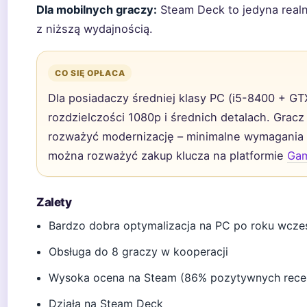
Dla mobilnych graczy:
Steam Deck to jedyna realna
z niższą wydajnością.
CO SIĘ OPŁACA
Dla posiadaczy średniej klasy PC (i5-8400 + GTX
rozdzielczości 1080p i średnich detalach. Grac
rozważyć modernizację – minimalne wymagania 
można rozważyć zakup klucza na platformie
Gam
Zalety
Bardzo dobra optymalizacja na PC po roku wcz
Obsługa do 8 graczy w kooperacji
Wysoka ocena na Steam (86% pozytywnych recen
Działa na Steam Deck