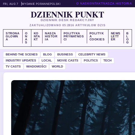
O NAS
KONTAKT
NASZA HISTORIA
FRI, AUG 7
WYDANIE PORANNE
POLSKI
DZIENNIK PUNKT
DZIENNIK DESK REDAKCYJNY
ZAKTUALIZOWANO 05:28
16 ARTYKULOW DZIS
STRONA
O
KO
NASZA
POLITYKA
POLITYK
NEWS
B
GLOWN
N
NTA
HISTOR
PRYWATNOS
A
LETT
L
A
A
KT
IA
CI
COOKIES
ER
O
S
G
BEHIND THE SCENES
BLOG
BUSINESS
CELEBRITY NEWS
INDUSTRY UPDATES
LOCAL
MOVIE CASTS
POLITICS
TECH
TV CASTS
WIADOMOŚCI
WORLD