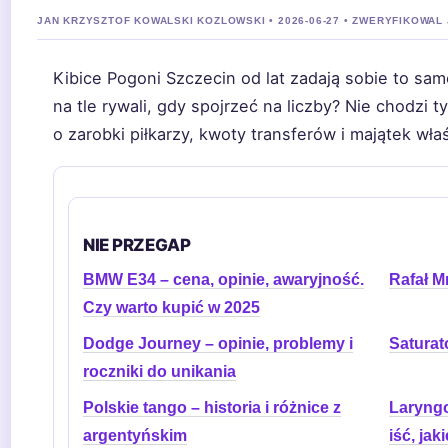
JAN KRZYSZTOF KOWALSKI KOZLOWSKI • 2026-06-27 • ZWERYFIKOWAL
Kibice Pogoni Szczecin od lat zadają sobie to sam
na tle rywali, gdy spojrzeć na liczby? Nie chodzi ty
o zarobki piłkarzy, kwoty transferów i majątek właś
NIE PRZEGAP
BMW E34 – cena, opinie, awaryjność.
Rafał Mr
Czy warto kupić w 2025
Dodge Journey – opinie, problemy i
Saturato
roczniki do unikania
Polskie tango – historia i różnice z
Laryngo
argentyńskim
iść, jak