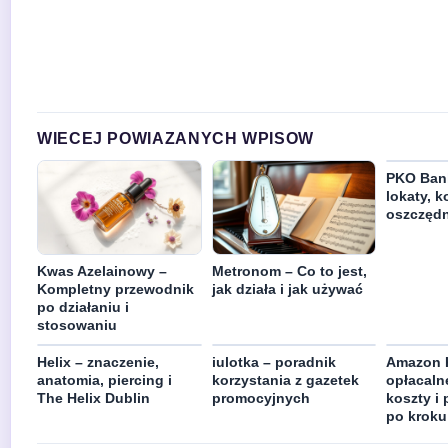
WIECEJ POWIAZANYCH WPISOW
PKO Bank
lokaty, k
oszczęd
Kwas Azelainowy –
Metronom – Co to jest,
Kompletny przewodnik
jak działa i jak używać
po działaniu i
stosowaniu
Helix – znaczenie,
iulotka – poradnik
Amazon K
anatomia, piercing i
korzystania z gazetek
opłacaln
The Helix Dublin
promocyjnych
koszty i
po kroku