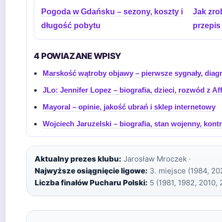
Pogoda w Gdańsku – sezony, koszty i
Jak zro
długość pobytu
przepis
4 POWIAZANE WPISY
Marskość wątroby objawy – pierwsze sygnały, diag
JLo: Jennifer Lopez – biografia, dzieci, rozwód z Af
Mayoral – opinie, jakość ubrań i sklep internetowy
Wojciech Jaruzelski – biografia, stan wojenny, kont
Aktualny prezes klubu:
Jarosław Mroczek ·
Najwyższe osiągnięcie ligowe:
3. miejsce (1984, 202
Liczba finałów Pucharu Polski:
5 (1981, 1982, 2010,