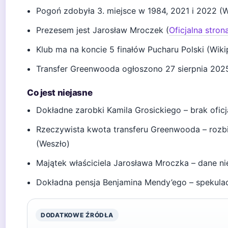
Pogoń zdobyła 3. miejsce w 1984, 2021 i 2022 (W
Prezesem jest Jarosław Mroczek (
Oficjalna stron
Klub ma na koncie 5 finałów Pucharu Polski (Wiki
Transfer Greenwooda ogłoszono 27 sierpnia 202
Co jest niejasne
Dokładne zarobki Kamila Grosickiego – brak oficj
Rzeczywista kwota transferu Greenwooda – rozb
(Weszło)
Majątek właściciela Jarosława Mroczka – dane nie
Dokładna pensja Benjamina Mendy’ego – spekula
DODATKOWE ŹRÓDŁA