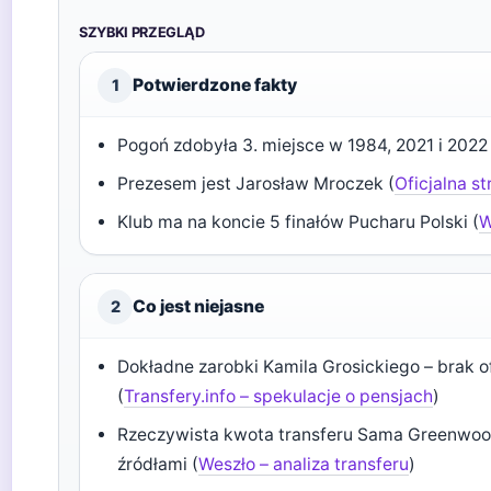
SZYBKI PRZEGLĄD
Potwierdzone fakty
1
Pogoń zdobyła 3. miejsce w 1984, 2021 i 2022 
Prezesem jest Jarosław Mroczek (
Oficjalna s
Klub ma na koncie 5 finałów Pucharu Polski (
W
Co jest niejasne
2
Dokładne zarobki Kamila Grosickiego – brak o
(
Transfery.info – spekulacje o pensjach
)
Rzeczywista kwota transferu Sama Greenwood
źródłami (
Weszło – analiza transferu
)