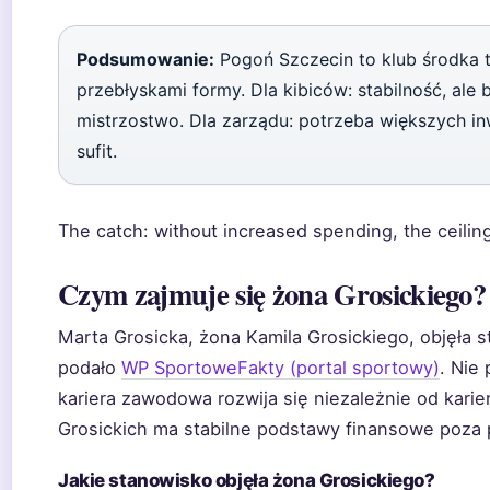
Podsumowanie:
Pogoń Szczecin to klub środka t
przebłyskami formy. Dla kibiców: stabilność, ale
mistrzostwo. Dla zarządu: potrzeba większych inw
sufit.
The catch: without increased spending, the ceilin
Czym zajmuje się żona Grosickiego?
Marta Grosicka, żona Kamila Grosickiego, objęła s
podało
WP SportoweFakty (portal sportowy)
. Nie
kariera zawodowa rozwija się niezależnie od karie
Grosickich ma stabilne podstawy finansowe poza p
Jakie stanowisko objęła żona Grosickiego?