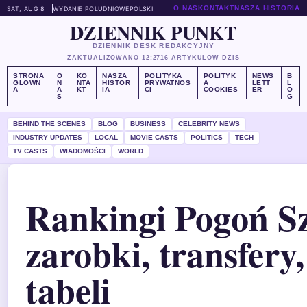
O NAS
KONTAKT
NASZA HISTORIA
SAT, AUG 8
WYDANIE POLUDNIOWE
POLSKI
DZIENNIK PUNKT
DZIENNIK DESK REDAKCYJNY
ZAKTUALIZOWANO 12:27
16 ARTYKULOW DZIS
STRONA
O
KO
NASZA
POLITYKA
POLITYK
NEWS
B
GLOWN
N
NTA
HISTOR
PRYWATNOS
A
LETT
L
A
A
KT
IA
CI
COOKIES
ER
O
S
G
BEHIND THE SCENES
BLOG
BUSINESS
CELEBRITY NEWS
INDUSTRY UPDATES
LOCAL
MOVIE CASTS
POLITICS
TECH
TV CASTS
WIADOMOŚCI
WORLD
Rankingi Pogoń Sz
zarobki, transfery
tabeli