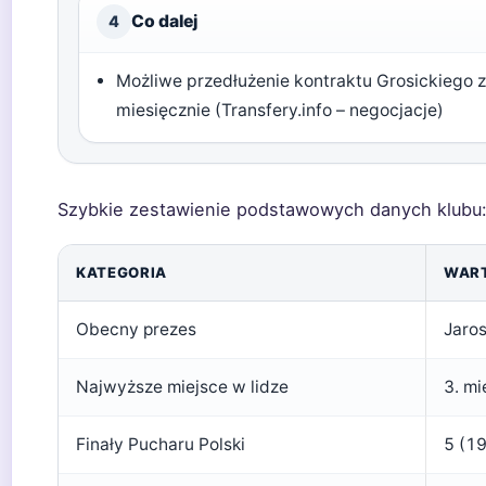
Co dalej
4
Możliwe przedłużenie kontraktu Grosickiego z
miesięcznie (Transfery.info – negocjacje)
Szybkie zestawienie podstawowych danych klubu
KATEGORIA
WAR
Obecny prezes
Jaro
Najwyższe miejsce w lidze
3. mi
Finały Pucharu Polski
5 (1