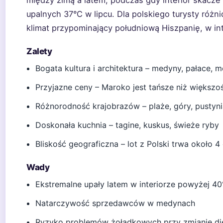
upalnych 37°C w lipcu. Dla polskiego turysty różn
klimat przypominający południową Hiszpanię, w int
Zalety
Bogata kultura i architektura – medyny, pałace, 
Przyjazne ceny – Maroko jest tańsze niż większoś
Różnorodność krajobrazów – plaże, góry, pustyn
Doskonała kuchnia – tagine, kuskus, świeże ryby
Bliskość geograficzna – lot z Polski trwa około 4
Wady
Ekstremalne upały latem w interiorze powyżej 40
Natarczywość sprzedawców w medynach
Ryzyko problemów żołądkowych przy zmianie di