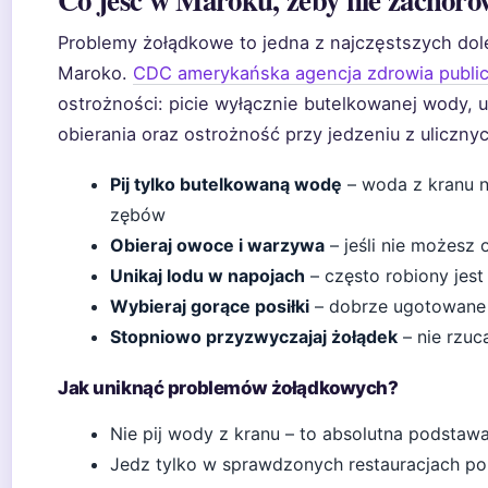
Problemy żołądkowe to jedna z najczęstszych dol
Maroko.
CDC amerykańska agencja zdrowia publi
ostrożności: picie wyłącznie butelkowanej wody,
obierania oraz ostrożność przy jedzeniu z uliczn
Pij tylko butelkowaną wodę
– woda z kranu ni
zębów
Obieraj owoce i warzywa
– jeśli nie możesz o
Unikaj lodu w napojach
– często robiony jest
Wybieraj gorące posiłki
– dobrze ugotowane j
Stopniowo przyzwyczajaj żołądek
– nie rzuc
Jak uniknąć problemów żołądkowych?
Nie pij wody z kranu – to absolutna podstaw
Jedz tylko w sprawdzonych restauracjach po