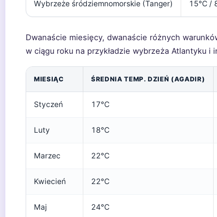
Wybrzeże śródziemnomorskie (Tanger)
15°C / 
Dwanaście miesięcy, dwanaście różnych warunków
w ciągu roku na przykładzie wybrzeża Atlantyku i i
MIESIĄC
ŚREDNIA TEMP. DZIEŃ (AGADIR)
Styczeń
17°C
Luty
18°C
Marzec
22°C
Kwiecień
22°C
Maj
24°C