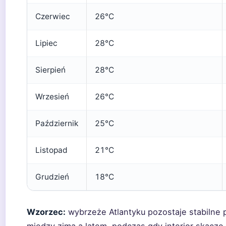
Czerwiec
26°C
Lipiec
28°C
Sierpień
28°C
Wrzesień
26°C
Październik
25°C
Listopad
21°C
Grudzień
18°C
Wzorzec:
wybrzeże Atlantyku pozostaje stabilne 
między zimą a latem, podczas gdy interior skacz