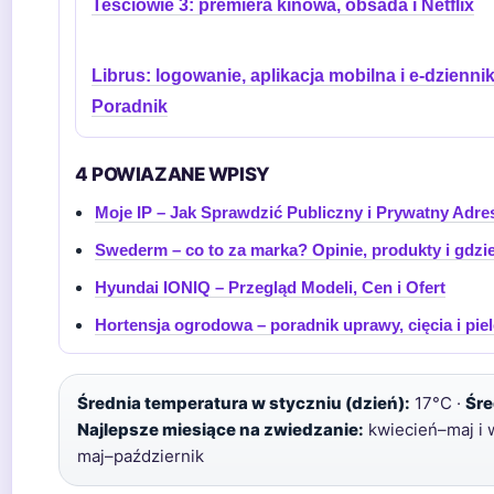
Teściowie 3: premiera kinowa, obsada i Netflix
Librus: logowanie, aplikacja mobilna i e-dziennik
Poradnik
4 POWIAZANE WPISY
Moje IP – Jak Sprawdzić Publiczny i Prywatny Adre
Swederm – co to za marka? Opinie, produkty i gdzi
Hyundai IONIQ – Przegląd Modeli, Cen i Ofert
Hortensja ogrodowa – poradnik uprawy, cięcia i piel
Średnia temperatura w styczniu (dzień):
17°C ·
Śre
Najlepsze miesiące na zwiedzanie:
kwiecień–maj i 
maj–październik