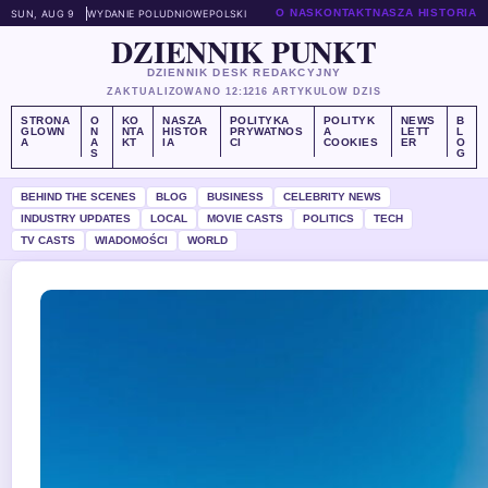
O NAS
KONTAKT
NASZA HISTORIA
SUN, AUG 9
WYDANIE POLUDNIOWE
POLSKI
DZIENNIK PUNKT
DZIENNIK DESK REDAKCYJNY
ZAKTUALIZOWANO 12:12
16 ARTYKULOW DZIS
STRONA
O
KO
NASZA
POLITYKA
POLITYK
NEWS
B
GLOWN
N
NTA
HISTOR
PRYWATNOS
A
LETT
L
A
A
KT
IA
CI
COOKIES
ER
O
S
G
BEHIND THE SCENES
BLOG
BUSINESS
CELEBRITY NEWS
INDUSTRY UPDATES
LOCAL
MOVIE CASTS
POLITICS
TECH
TV CASTS
WIADOMOŚCI
WORLD