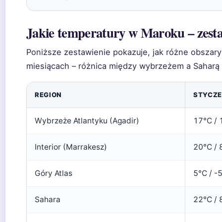
Jakie temperatury w Maroku – zesta
Poniższe zestawienie pokazuje, jak różne obsza
miesiącach – różnica między wybrzeżem a Saharą 
REGION
STYCZE
Wybrzeże Atlantyku (Agadir)
17°C / 
Interior (Marrakesz)
20°C / 
Góry Atlas
5°C / -
Sahara
22°C / 