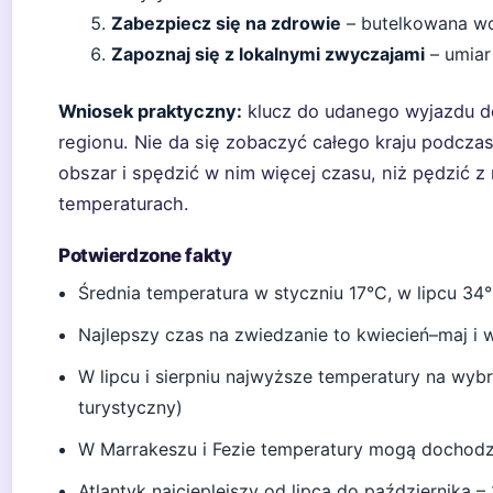
Zabezpiecz się na zdrowie
– butelkowana wod
Zapoznaj się z lokalnymi zwyczajami
– umiar
Wniosek praktyczny:
klucz do udanego wyjazdu d
regionu. Nie da się zobaczyć całego kraju podczas
obszar i spędzić w nim więcej czasu, niż pędzić 
temperaturach.
Potwierdzone fakty
Średnia temperatura w styczniu 17°C, w lipcu 34°C
Najlepszy czas na zwiedzanie to kwiecień–maj i w
W lipcu i sierpniu najwyższe temperatury na wyb
turystyczny)
W Marrakeszu i Fezie temperatury mogą dochodzi
Atlantyk najcieplejszy od lipca do października 