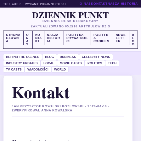
O NAS
KONTAKT
NASZA HISTORIA
THU, AUG 6
WYDANIE PORANNE
POLSKI
DZIENNIK PUNKT
DZIENNIK DESK REDAKCYJNY
ZAKTUALIZOWANO 05:22
16 ARTYKULOW DZIS
STRONA
O
KO
NASZA
POLITYKA
POLITYK
NEWS
B
GLOWN
N
NTA
HISTOR
PRYWATNOS
A
LETT
L
A
A
KT
IA
CI
COOKIES
ER
O
S
G
BEHIND THE SCENES
BLOG
BUSINESS
CELEBRITY NEWS
INDUSTRY UPDATES
LOCAL
MOVIE CASTS
POLITICS
TECH
TV CASTS
WIADOMOŚCI
WORLD
Kontakt
JAN KRZYSZTOF KOWALSKI KOZLOWSKI • 2026-04-06 •
ZWERYFIKOWAL ANNA KOWALSKA