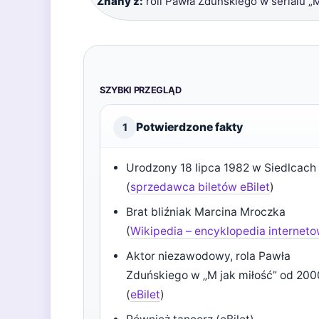
Znany z:
roli Pawła Zduńskiego w serialu „M
SZYBKI PRZEGLĄD
Potwierdzone fakty
1
Urodzony 18 lipca 1982 w Siedlcach
(
sprzedawca biletów eBilet
)
Brat bliźniak Marcina Mroczka
(
Wikipedia – encyklopedia internet
Aktor niezawodowy, rola Pawła
Zduńskiego w „M jak miłość” od 2000
(
eBilet
)