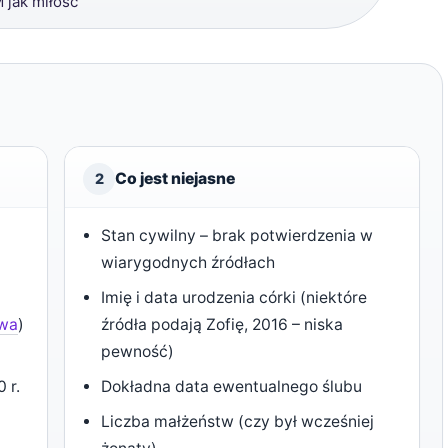
 jak miłość”
Co jest niejasne
2
Stan cywilny – brak potwierdzenia w
wiarygodnych źródłach
Imię i data urodzenia córki (niektóre
owa
)
źródła podają Zofię, 2016 – niska
pewność)
 r.
Dokładna data ewentualnego ślubu
Liczba małżeństw (czy był wcześniej