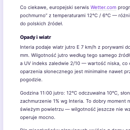
Co ciekawe, europejski serwis
Wetter.com
progn
pochmurno” z temperaturami 12°C / 6°C — różn
do polskich źródeł.
Opady i wiatr
Interia podaje wiatr jutro E 7 km/h z porywami d
mm. Wilgotność jutro według tego samego źród
a UV indeks zaledwie 2/10 — wartość niska, co 
oparzenia słonecznego jest minimalne nawet pr
pogodzie.
Godzina 11:00 jutro: 12°C odczuwalna 10°C, sło
zachmurzenie 1% wg Interia. To dobry moment 
świeżym powietrzu — wilgotność jeszcze nie wzr
operuje mocno.