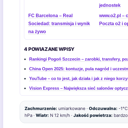
jednostek
FC Barcelona – Real
www.o2.pl – c
Sociedad: transmisja i wynik
Poczta o2 i o
na żywo
4 POWIAZANE WPISY
Rankingi Pogoń Szczecin – zarobki, transfery, poz
China Open 2025: kontuzje, pula nagród i uczestn
YouTube – co to jest, jak działa i jak z niego korz
Vision Express – Największa sieć salonów optyc
Zachmurzenie:
umiarkowane ·
Odczuwalna:
-1°C
hPa ·
Wiatr:
N 12 km/h ·
Jakość powietrza:
bardzo