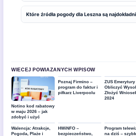
Które źródła pogody dla Leszna są najdokładn
WIECEJ POWIAZANYCH WPISOW
Poznaj Firmino –
ZUS Emerytury 
program do faktur i
Obliczyć Wyso
piłkarz Liverpoolu
Złożyć Wniose
2024
Notino kod rabatowy
w maju 2026 – jak
zdobyć i użyć
Walencja: Atrakcje,
HWiNFO –
Program telewi
Pogoda, Plaże i
bezpieczeństwo,
na dziś – szyb