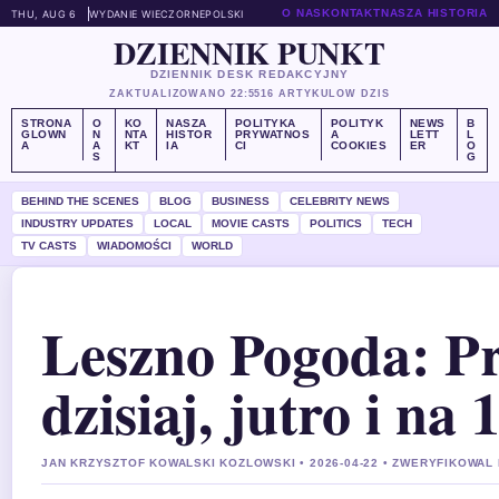
O NAS
KONTAKT
NASZA HISTORIA
THU, AUG 6
WYDANIE WIECZORNE
POLSKI
DZIENNIK PUNKT
DZIENNIK DESK REDAKCYJNY
ZAKTUALIZOWANO 22:55
16 ARTYKULOW DZIS
STRONA
O
KO
NASZA
POLITYKA
POLITYK
NEWS
B
GLOWN
N
NTA
HISTOR
PRYWATNOS
A
LETT
L
A
A
KT
IA
CI
COOKIES
ER
O
S
G
BEHIND THE SCENES
BLOG
BUSINESS
CELEBRITY NEWS
INDUSTRY UPDATES
LOCAL
MOVIE CASTS
POLITICS
TECH
TV CASTS
WIADOMOŚCI
WORLD
Leszno Pogoda: P
dzisiaj, jutro i na 
JAN KRZYSZTOF KOWALSKI KOZLOWSKI • 2026-04-22 • ZWERYFIKOWAL