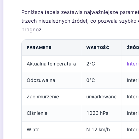
Poniższa tabela zestawia najważniejsze param
trzech niezależnych źródeł, co pozwala szybko
prognoz.
PARAMETR
WARTOŚĆ
ŹRÓ
Aktualna temperatura
2°C
Inter
Odczuwalna
0°C
Inter
Zachmurzenie
umiarkowane
Inter
Ciśnienie
1023 hPa
Inter
Wiatr
N 12 km/h
Inter