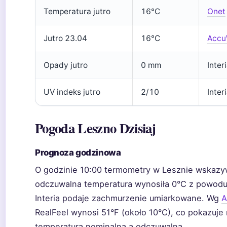
Temperatura jutro
16°C
Onet
Jutro 23.04
16°C
Accu
Opady jutro
0 mm
Interi
UV indeks jutro
2/10
Inter
Pogoda Leszno Dzisiaj
Prognoza godzinowa
O godzinie 10:00 termometry w Lesznie wskazyw
odczuwalna temperatura wynosiła 0°C z powodu 
Interia podaje zachmurzenie umiarkowane. Wg
A
RealFeel wynosi 51°F (około 10°C), co pokazuje
temperaturą nominalną a odczuwalną.