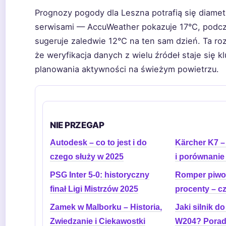
Prognozy pogody dla Leszna potrafią się diamet
serwisami — AccuWeather pokazuje 17°C, podc
sugeruje zaledwie 12°C na ten sam dzień. Ta ro
że weryfikacja danych z wielu źródeł staje się k
planowania aktywności na świeżym powietrzu.
NIE PRZEGAP
Autodesk – co to jest i do
Kärcher K7 –
czego służy w 2025
i porównanie
PSG Inter 5-0: historyczny
Romper piwo:
finał Ligi Mistrzów 2025
procenty – c
Zamek w Malborku – Historia,
Jaki silnik d
Zwiedzanie i Ciekawostki
W204? Poradn