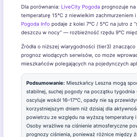
Dla porównania:
LiveCity Pogoda
prognozuje na 
temperaturę 15°C z niewielkim zachmurzeniem i
Pogoda Info
podaje z kolei 7°C / 5°C na jutro z 
deszczu w nocy” — rozbieżność rzędu 9°C międz
Źródła o niższej wiarygodności (tier3) znacząco
prognoz wiodących serwisów, co może wprowad
mieszkańców polegających na pojedynczych apl
Podsumowanie:
Mieszkańcy Leszna mogą spod
stabilnej, suchej pogody na początku tygodnia
oscyluje wokół 16–17°C, opady nie są przewidy
korzystniejszym dniem niż dzisiaj dla aktywno
powietrzu ze względu na wyższą temperaturę i 
Osoby wrażliwe na ciśnienie atmosferyczne p
prognozy ciśnienia, ponieważ różnice między ź