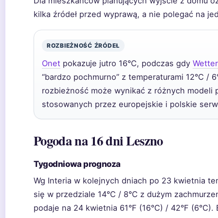
Dla mieszkańców planujących wyjście z domu oz
kilka źródeł przed wyprawą, a nie polegać na je
ROZBIEŻNOŚĆ ŹRÓDEŁ
Onet
pokazuje jutro 16°C, podczas gdy
Wette
“bardzo pochmurno” z temperaturami 12°C / 6
rozbieżność może wynikać z różnych modeli
stosowanych przez europejskie i polskie serw
Pogoda na 16 dni Leszno
Tygodniowa prognoza
Wg Interia w kolejnych dniach po 23 kwietnia t
się w przedziale 14°C / 8°C z dużym zachmurz
podaje na 24 kwietnia 61°F (16°C) / 42°F (6°C)