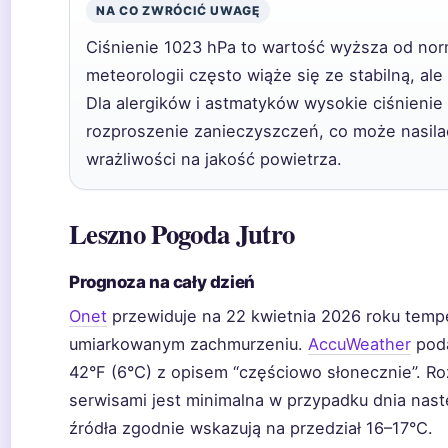
NA CO ZWRÓCIĆ UWAGĘ
Ciśnienie 1023 hPa to wartość wyższa od nor
meteorologii często wiąże się ze stabilną, al
Dla alergików i astmatyków wysokie ciśnieni
rozproszenie zanieczyszczeń, co może nasila
wrażliwości na jakość powietrza.
Leszno Pogoda Jutro
Prognoza na cały dzień
Onet
przewiduje na 22 kwietnia 2026 roku temp
umiarkowanym zachmurzeniu.
AccuWeather
poda
42°F (6°C) z opisem “częściowo słonecznie”. R
serwisami jest minimalna w przypadku dnia na
źródła zgodnie wskazują na przedział 16–17°C.