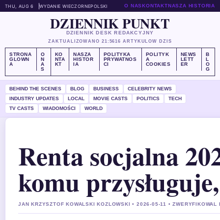
O NAS
KONTAKT
NASZA HISTORIA
THU, AUG 6
WYDANIE WIECZORNE
POLSKI
DZIENNIK PUNKT
DZIENNIK DESK REDAKCYJNY
ZAKTUALIZOWANO 21:56
16 ARTYKULOW DZIS
STRONA
O
KO
NASZA
POLITYKA
POLITYK
NEWS
B
GLOWN
N
NTA
HISTOR
PRYWATNOS
A
LETT
L
A
A
KT
IA
CI
COOKIES
ER
O
S
G
BEHIND THE SCENES
BLOG
BUSINESS
CELEBRITY NEWS
INDUSTRY UPDATES
LOCAL
MOVIE CASTS
POLITICS
TECH
TV CASTS
WIADOMOŚCI
WORLD
Renta socjalna 202
komu przysługuje
JAN KRZYSZTOF KOWALSKI KOZLOWSKI • 2026-05-11 • ZWERYFIKOWAL