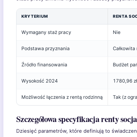
KRYTERIUM
RENTA SO
Wymagany staż pracy
Nie
Podstawa przyznania
Całkowita 
Źródło finansowania
Budżet pa
Wysokość 2024
1780,96 zł
Możliwość łączenia z rentą rodzinną
Tak (z ogr
Szczegółowa specyfikacja renty socja
Dziesięć parametrów, które definiują to świadczen