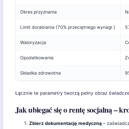
Okres przyznania
N
Limit dorabiania (70% przeciętnego wynagr.)
5
Waloryzacja
C
Opodatkowanie
Z
Składka zdrowotna
9
Łącznie te parametry tworzą pełny obraz świadcze
Jak ubiegać się o rentę socjalną – k
Zbierz dokumentację medyczną
– zaświadcze