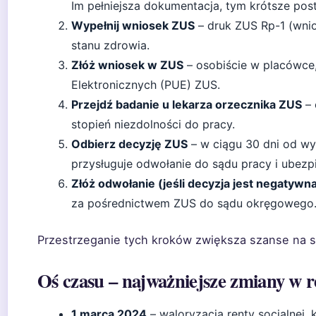
Im pełniejsza dokumentacja, tym krótsze pos
Wypełnij wniosek ZUS
– druk ZUS Rp-1 (wnio
stanu zdrowia.
Złóż wniosek w ZUS
– osobiście w placówce,
Elektronicznych (PUE) ZUS.
Przejdź badanie u lekarza orzecznika ZUS
– 
stopień niezdolności do pracy.
Odbierz decyzję ZUS
– w ciągu 30 dni od w
przysługuje odwołanie do sądu pracy i ubezp
Złóż odwołanie (jeśli decyzja jest negatywn
za pośrednictwem ZUS do sądu okręgowego
Przestrzeganie tych kroków zwiększa szanse na s
Oś czasu – najważniejsze zmiany w re
1 marca 2024
– waloryzacja renty socjalnej, 