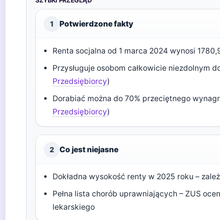
SZYBKI PRZEGLĄD
Potwierdzone fakty
1
Renta socjalna od 1 marca 2024 wynosi 1780,96
Przysługuje osobom całkowicie niezdolnym do
Przedsiębiorcy
)
Dorabiać można do 70% przeciętnego wynagro
Przedsiębiorcy
)
Co jest niejasne
2
Dokładna wysokość renty w 2025 roku – zależy
Pełna lista chorób uprawniających – ZUS ocen
lekarskiego