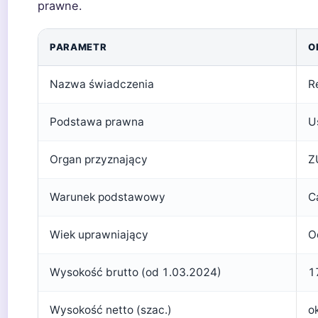
prawne.
PARAMETR
O
Nazwa świadczenia
R
Podstawa prawna
U
Organ przyznający
Z
Warunek podstawowy
C
Wiek uprawniający
O
Wysokość brutto (od 1.03.2024)
1
Wysokość netto (szac.)
o