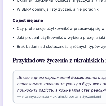
Ukraiński „мужчина” oznacza „mężczyzna” (nie 
W SERP dominują listy życzeń, a nie poradniki
Co jest niejasne
Czy preferencje użytkowników przesuwają się w 
Jaki procent użytkowników wybiera prozę, a jaki
Brak badań nad skutecznością różnych typów życ
Przykładowe życzenia z ukraińskich 
„Вітаю з днем народження! Бажаю міцного зд
справжнього кохання та успіху в будь-яких 
приносить радість, а кожна мрія стає реальні
— vitannya.com.ua – ukraiński portal z życzeniami