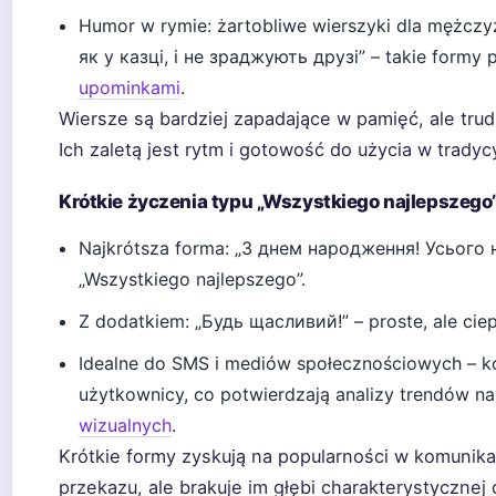
Humor w rymie: żartobliwe wierszyki dla mężczyz
як у казці, і не зраджують друзі” – takie formy
upominkami
.
Wiersze są bardziej zapadające w pamięć, ale tru
Ich zaletą jest rytm i gotowość do użycia w tradyc
Krótkie życzenia typu „Wszystkiego najlepszego
Najkrótsza forma: „З днем народження! Усього 
„Wszystkiego najlepszego”.
Z dodatkiem: „Будь щасливий!” – proste, ale ciep
Idealne do SMS i mediów społecznościowych – ko
użytkownicy, co potwierdzają analizy trendów n
wizualnych
.
Krótkie formy zyskują na popularności w komunikacj
przekazu, ale brakuje im głębi charakterystycznej 