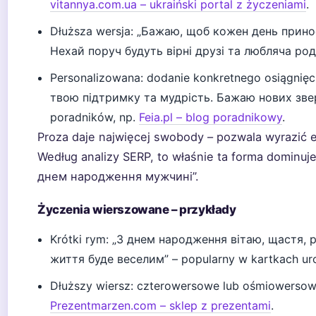
vitannya.com.ua – ukraiński portal z życzeniami
.
Dłuższa wersja: „Бажаю, щоб кожен день принос
Нехай поруч будуть вірні друзі та любляча род
Personalizowana: dodanie konkretnego osiągnięci
твою підтримку та мудрість. Бажаю нових зверш
poradników, np.
Feia.pl – blog poradnikowy
.
Proza daje najwięcej swobody – pozwala wyrazić 
Według analizy SERP, to właśnie ta forma dominuj
днем народження мужчині”.
Życzenia wierszowane – przykłady
Krótki rym: „З днем народження вітаю, щастя, 
життя буде веселим” – popularny w kartkach ur
Dłuższy wiersz: czterowersowe lub ośmiowersowe
Prezentmarzen.com – sklep z prezentami
.