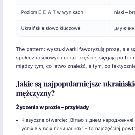
Poziom E-E-A-T w wynikach
niski – 
Ukraińskie słowo kluczowe
„мужчина
The pattern: wyszukiwarki faworyzują prozę, ale
społecznościowych coraz częściej sięgają po formy
między tym, co łatwo znaleźć, a tym, co faktycznie
Jakie są najpopularniejsze ukraiński
mężczyzny?
Życzenia w prozie – przykłady
Klasyczne otwarcie: „Вітаю з днем народження
успіхів у всіх починаннях” – to najczęściej powt