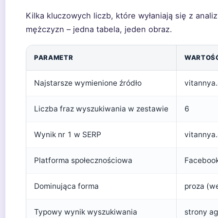
Kilka kluczowych liczb, które wyłaniają się z anal
mężczyzn – jedna tabela, jeden obraz.
PARAMETR
WARTOŚ
Najstarsze wymienione źródło
vitannya.
Liczba fraz wyszukiwania w zestawie
6
Wynik nr 1 w SERP
vitannya.
Platforma społecznościowa
Faceboo
Dominująca forma
proza (w
Typowy wynik wyszukiwania
strony ag