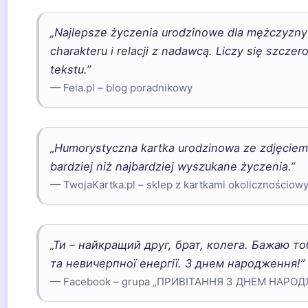
„Najlepsze życzenia urodzinowe dla mężczyzny
charakteru i relacji z nadawcą. Liczy się szczer
tekstu.”
— Feia.pl – blog poradnikowy
„Humorystyczna kartka urodzinowa ze zdjęcie
bardziej niż najbardziej wyszukane życzenia.”
— TwojaKartka.pl – sklep z kartkami okolicznościow
„Ти – найкращий друг, брат, колега. Бажаю то
та невичерпної енергії. З днем народження!”
— Facebook – grupa „ПРИВІТАННЯ З ДНЕМ НАРО