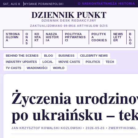
O NAS
KONTAKT
NASZA HISTORIA
SAT, AUG 8
WYDANIE PORANNE
POLSKI
DZIENNIK PUNKT
DZIENNIK DESK REDAKCYJNY
ZAKTUALIZOWANO 09:09
16 ARTYKULOW DZIS
STRONA
O
KO
NASZA
POLITYKA
POLITYK
NEWS
B
GLOWN
N
NTA
HISTOR
PRYWATNOS
A
LETT
L
A
A
KT
IA
CI
COOKIES
ER
O
S
G
BEHIND THE SCENES
BLOG
BUSINESS
CELEBRITY NEWS
INDUSTRY UPDATES
LOCAL
MOVIE CASTS
POLITICS
TECH
TV CASTS
WIADOMOŚCI
WORLD
Życzenia urodzino
po ukraińsku – tek
JAN KRZYSZTOF KOWALSKI KOZLOWSKI • 2026-05-20 • ZWERYFIKOWA