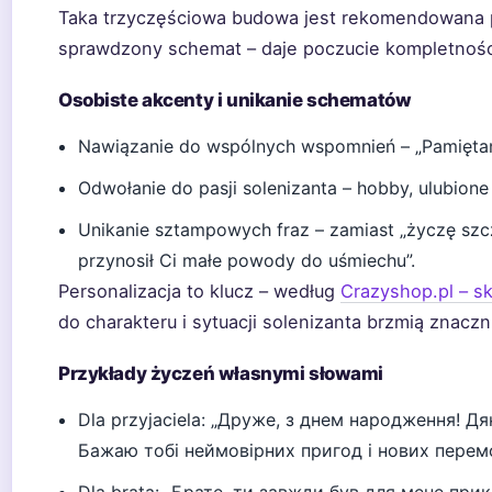
Taka trzyczęściowa budowa jest rekomendowana
sprawdzony schemat – daje poczucie kompletności
Osobiste akcenty i unikanie schematów
Nawiązanie do wspólnych wspomnień – „Pamiętam,
Odwołanie do pasji solenizanta – hobby, ulubione 
Unikanie sztampowych fraz – zamiast „życzę szcz
przynosił Ci małe powody do uśmiechu”.
Personalizacja to klucz – według
Crazyshop.pl – s
do charakteru i sytuacji solenizanta brzmią znaczn
Przykłady życzeń własnymi słowami
Dla przyjaciela: „Друже, з днем народження! Д
Бажаю тобі неймовірних пригод і нових перемо