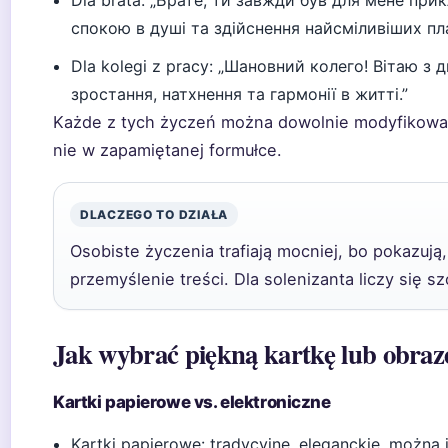
Dla brata: „Брате, ти завжди був для мене при
спокою в душі та здійснення найсміливіших пла
Dla kolegi z pracy: „Шановний колего! Вітаю 
зростання, натхнення та гармонії в житті.”
Każde z tych życzeń można dowolnie modyfikować
nie w zapamiętanej formułce.
DLACZEGO TO DZIAŁA
Osobiste życzenia trafiają mocniej, bo pokazują
przemyślenie treści. Dla solenizanta liczy się s
Jak wybrać piękną kartkę lub obra
Kartki papierowe vs. elektroniczne
Kartki papierowe: tradycyjne, eleganckie, możn