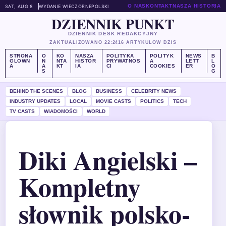
O NAS
KONTAKT
NASZA HISTORIA
SAT, AUG 8
WYDANIE WIECZORNE
POLSKI
DZIENNIK PUNKT
DZIENNIK DESK REDAKCYJNY
ZAKTUALIZOWANO 22:24
16 ARTYKULOW DZIS
STRONA
O
KO
NASZA
POLITYKA
POLITYK
NEWS
B
GLOWN
N
NTA
HISTOR
PRYWATNOS
A
LETT
L
A
A
KT
IA
CI
COOKIES
ER
O
S
G
BEHIND THE SCENES
BLOG
BUSINESS
CELEBRITY NEWS
INDUSTRY UPDATES
LOCAL
MOVIE CASTS
POLITICS
TECH
TV CASTS
WIADOMOŚCI
WORLD
Diki Angielski –
Kompletny
słownik polsko-