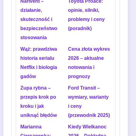
Narivent –
Toyota Proace:
działanie,
opinie, silniki,
skuteczność i
problemy i ceny
bezpieczeństwo
(poradnik)
stosowania
Wąż: prawdziwa
Cena złota wykres
historia serialu
2026 – aktualne
Netflix i biologia
notowania i
gadów
prognozy
Zupa rybna –
Ford Transit –
przepis krok po
wymiary, warianty
kroku i jak
i ceny
uniknąć błędów
(przewodnik 2025)
Marianna
Kiedy Wielkanoc
Gierszewska:
2026 – Dokładna