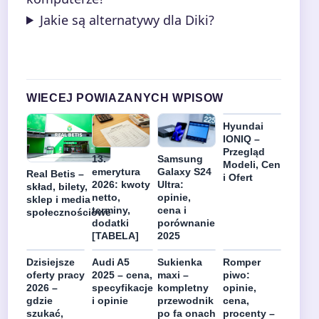
Jakie są alternatywy dla Diki?
WIECEJ POWIAZANYCH WPISOW
Hyundai
IONIQ –
Przegląd
13.
Samsung
Modeli, Cen
emerytura
Galaxy S24
Real Betis –
i Ofert
2026: kwoty
Ultra:
skład, bilety,
netto,
opinie,
sklep i media
terminy,
cena i
społecznościowe
dodatki
porównanie
[TABELA]
2025
Dzisiejsze
Audi A5
Sukienka
Romper
oferty pracy
2025 – cena,
maxi –
piwo:
2026 –
specyfikacje
kompletny
opinie,
gdzie
i opinie
przewodnik
cena,
szukać,
po fa onach
procenty –