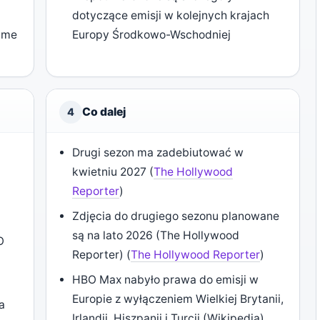
dotyczące emisji w kolejnych krajach
Game
Europy Środkowo-Wschodniej
Co dalej
4
Drugi sezon ma zadebiutować w
kwietniu 2027 (
The Hollywood
Reporter
)
Zdjęcia do drugiego sezonu planowane
są na lato 2026 (The Hollywood
O
Reporter) (
The Hollywood Reporter
)
HBO Max nabyło prawa do emisji w
Europie z wyłączeniem Wielkiej Brytanii,
a
Irlandii, Hiszpanii i Turcji (Wikipedia)