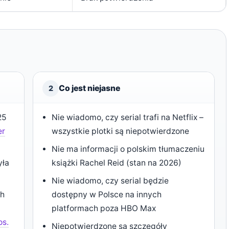
Co jest niejasne
2
25
Nie wiadomo, czy serial trafi na Netflix –
er
wszystkie plotki są niepotwierdzone
Nie ma informacji o polskim tłumaczeniu
yła
książki Rachel Reid (stan na 2026)
Nie wiadomo, czy serial będzie
ch
dostępny w Polsce na innych
5
platformach poza HBO Max
os.
Niepotwierdzone są szczegóły