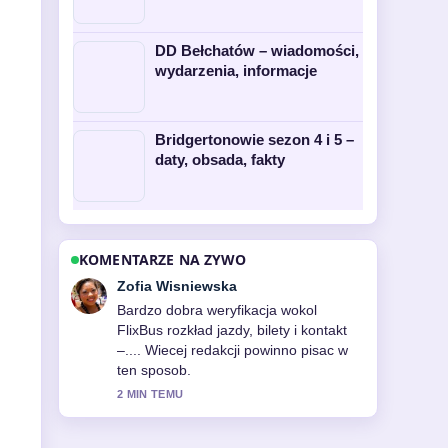
DD Bełchatów – wiadomości,
wydarzenia, informacje
Bridgertonowie sezon 4 i 5 –
daty, obsada, fakty
KOMENTARZE NA ZYWO
Piotr Zielinski
Swietne podsumowanie tematu Shein
Polska: sklep, opinie, wysyłka i
porównanie.... To najjasniejsze
streszczenie, jakie dzis widzialem.
4 MIN TEMU