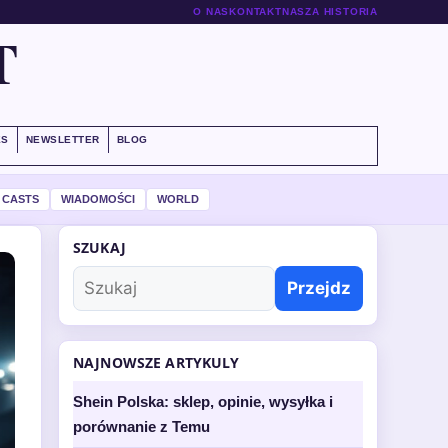
O NAS
KONTAKT
NASZA HISTORIA
T
ES
NEWSLETTER
BLOG
 CASTS
WIADOMOŚCI
WORLD
SZUKAJ
Przejdz
NAJNOWSZE ARTYKULY
Shein Polska: sklep, opinie, wysyłka i
porównanie z Temu