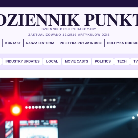
DZIENNIK PUNK
DZIENNIK DESK REDAKCYJNY
ZAKTUALIZOWANO 12:25
16 ARTYKULOW DZIS
S
KONTAKT
NASZA HISTORIA
POLITYKA PRYWATNOSCI
POLITYKA COOKI
INDUSTRY UPDATES
LOCAL
MOVIE CASTS
POLITICS
TECH
TV