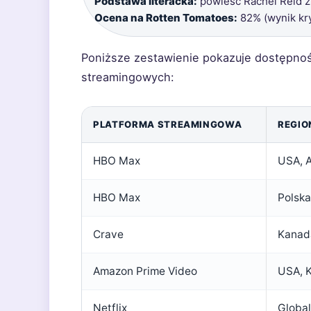
Podstawa literacka:
powieść Rachel Reid z
Ocena na Rotten Tomatoes:
82% (wynik kr
Poniższe zestawienie pokazuje dostępnoś
streamingowych:
PLATFORMA STREAMINGOWA
REGIO
HBO Max
USA, A
HBO Max
Polska
Crave
Kanad
Amazon Prime Video
USA, K
Netflix
Global