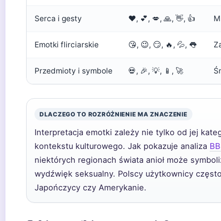
Serca i gesty
❤️, 💕, 💋, 🙏, 👋, 👍
M
Emotki flirciarskie
😘, 😉, 😏, 🔥, 💦, 👅
Z
Przedmioty i symbole
💀, 🎉, 💡, 📱, 🚀
Ś
DLACZEGO TO ROZRÓŻNIENIE MA ZNACZENIE
Interpretacja emotki zależy nie tylko od jej kat
kontekstu kulturowego. Jak pokazuje analiza
BB
niektórych regionach świata anioł może symboliz
wydźwięk seksualny. Polscy użytkownicy często 
Japończycy czy Amerykanie.