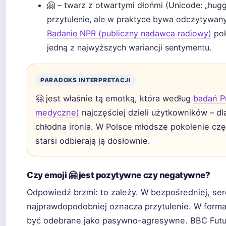
🤗 – twarz z otwartymi dłońmi (Unicode: „huggi
przytulenie, ale w praktyce bywa odczytywany 
Badanie NPR (publiczny nadawca radiowy)
pok
jedną z najwyższych wariancji sentymentu.
PARADOKS INTERPRETACJI
🤗 jest właśnie tą emotką, która według
badań P
medyczne)
najczęściej dzieli użytkowników – dla
chłodna ironia. W Polsce młodsze pokolenie częś
starsi odbierają ją dosłownie.
Czy emoji 🤗 jest pozytywne czy negatywne?
Odpowiedź brzmi: to zależy. W bezpośredniej, serd
najprawdopodobniej oznacza przytulenie. W forma
być odebrane jako pasywno-agresywne. BBC Future