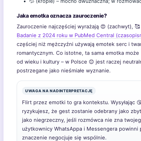
💦 (krople) – mocno dwuznaczna; w rozmowach 
Jaka emotka oznacza zauroczenie?
Zauroczenie najczęściej wyrażają 😍 (zachwyt), 🥰 
Badanie z 2024 roku w PubMed Central (czasopi
częściej niż mężczyźni używają emotek serc i tw
romantycznym. Co istotne, ta sama emotka może 
od wieku i kultury – w Polsce 😊 jest raczej neutr
postrzegane jako nieśmiałe wyznanie.
UWAGA NA NADINTERPRETACJĘ
Flirt przez emotki to gra kontekstu. Wysyłając 
ryzykujesz, że gest zostanie odebrany jako zby
jako niegrzeczny, jeśli rozmówca nie zna twojeg
użytkownicy WhatsAppa i Messengera powinni pa
znaczenie negocjuje się wspólnie.