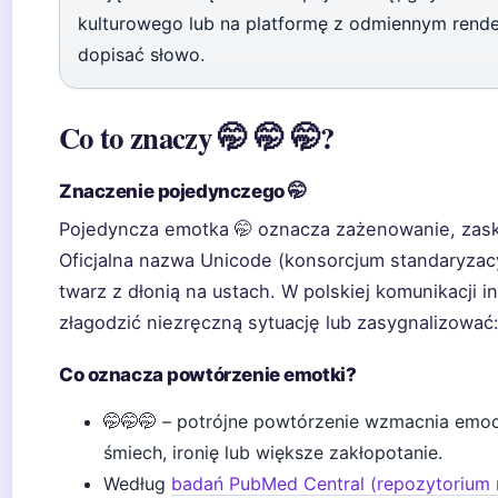
kulturowego lub na platformę z odmiennym rende
dopisać słowo.
Co to znaczy 🤭 🤭 🤭?
Znaczenie pojedynczego 🤭
Pojedyncza emotka 🤭 oznacza zażenowanie, zas
Oficjalna nazwa Unicode (konsorcjum standaryzacy
twarz z dłonią na ustach. W polskiej komunikacji i
złagodzić niezręczną sytuację lub zasygnalizować:
Co oznacza powtórzenie emotki?
🤭🤭🤭 – potrójne powtórzenie wzmacnia emoc
śmiech, ironię lub większe zakłopotanie.
Według
badań PubMed Central (repozytorium