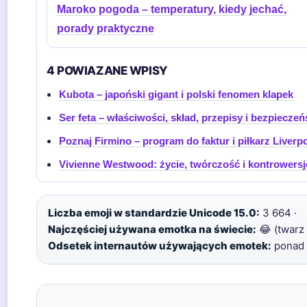
Maroko pogoda – temperatury, kiedy jechać,
porady praktyczne
4 POWIAZANE WPISY
Kubota – japoński gigant i polski fenomen klapek
Ser feta – właściwości, skład, przepisy i bezpiecze
Poznaj Firmino – program do faktur i piłkarz Liverp
Vivienne Westwood: życie, twórczość i kontrowersj
Liczba emoji w standardzie Unicode 15.0:
3 664 ·
Najczęściej używana emotka na świecie:
😂 (twarz 
Odsetek internautów używających emotek:
ponad