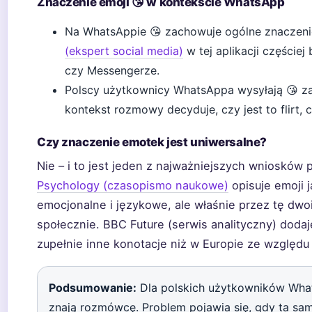
Znaczenie emoji 😘 w kontekście WhatsApp
Na WhatsAppie 😘 zachowuje ogólne znaczenie
(ekspert social media)
w tej aplikacji częście
czy Messengerze.
Polscy użytkownicy WhatsAppa wysyłają 😘 zar
kontekst rozmowy decyduje, czy jest to flirt, c
Czy znaczenie emotek jest uniwersalne?
Nie – i to jest jeden z najważniejszych wniosków
Psychology (czasopismo naukowe)
opisuje emoji 
emocjonalne i językowe, ale właśnie przez tę dwo
społecznie. BBC Future (serwis analityczny) dod
zupełnie inne konotacje niż w Europie ze względu
Podsumowanie:
Dla polskich użytkowników What
znają rozmówcę. Problem pojawia się, gdy ta sam