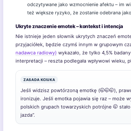
odczytywane jako wzmocnienie afektu – im wię
też większe ryzyko, że zostanie odebrana jak
Ukryte znaczenie emotek – kontekst i intencja
Nie istnieje jeden słownik ukrytych znaczeń emo
przyjaciółek, będzie czymś innym w grupowym c
nadawca radiowy)
wykazało, że tylko 4,5% badanyc
interpretacji – reszta podlegała wpływowi wieku, p
ZASADA KCIUKA
Jeśli widzisz powtórzoną emotkę (🤭🤭🤭), pra
ironizuje. Jeśli emotka pojawia się raz – może
polskich grupach towarzyskich potrójne 🤭 sta
jazda”.