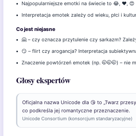
Najpopularniejsze emotki na świecie to 😂, ❤️, 
Interpretacja emotek zależy od wieku, płci i kul
Co jest niejasne
🤗 – czy oznacza przytulenie czy sarkazm? Zależ
😏 – flirt czy arogancja? Interpretacja subiektyw
Znaczenie powtórzeń emotek (np. 🤭🤭🤭) – nie ma
Głosy ekspertów
Oficjalna nazwa Unicode dla 😘 to „Twarz przesy
co podkreśla jej romantyczne przeznaczenie.
Unicode Consortium (konsorcjum standaryzacyjne)