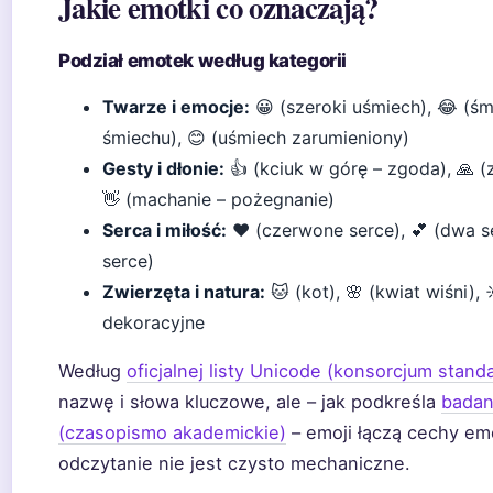
Jakie emotki co oznaczają?
Podział emotek według kategorii
Twarze i emocje:
😀 (szeroki uśmiech), 😂 (śm
śmiechu), 😊 (uśmiech zarumieniony)
Gesty i dłonie:
👍 (kciuk w górę – zgoda), 🙏 (
👋 (machanie – pożegnanie)
Serca i miłość:
❤️ (czerwone serce), 💕 (dwa se
serce)
Zwierzęta i natura:
🐱 (kot), 🌸 (kwiat wiśni), 
dekoracyjne
Według
oficjalnej listy Unicode (konsorcjum stand
nazwę i słowa kluczowe, ale – jak podkreśla
badan
(czasopismo akademickie)
– emoji łączą cechy emo
odczytanie nie jest czysto mechaniczne.