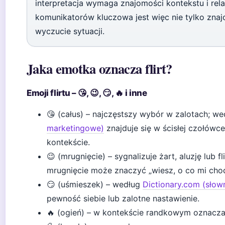
interpretacja wymaga znajomości kontekstu i rela
komunikatorów kluczowa jest więc nie tylko znajom
wyczucie sytuacji.
Jaka emotka oznacza flirt?
Emoji flirtu – 😘, 😉, 😏, 🔥 i inne
😘 (całus) – najczęstszy wybór w zalotach; w
marketingowe)
znajduje się w ścisłej czołó
kontekście.
😉 (mrugnięcie) – sygnalizuje żart, aluzję lub f
mrugnięcie może znaczyć „wiesz, o co mi chod
😏 (uśmieszek) – według
Dictionary.com (słow
pewność siebie lub zalotne nastawienie.
🔥 (ogień) – w kontekście randkowym oznacza 