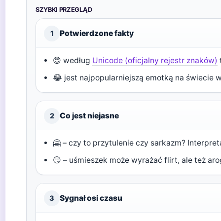
SZYBKI PRZEGLĄD
Potwierdzone fakty
1
😍 według
Unicode (oficjalny rejestr znaków)
😂 jest najpopularniejszą emotką na świecie
Co jest niejasne
2
🤗 – czy to przytulenie czy sarkazm? Interpr
😏 – uśmieszek może wyrażać flirt, ale też aro
Sygnał osi czasu
3