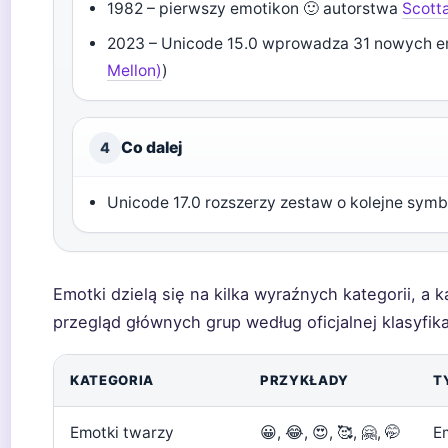
1982 – pierwszy emotikon 🙂 autorstwa
Scott
2023 – Unicode 15.0 wprowadza 31 nowych emo
Mellon)
)
Co dalej
4
Unicode 17.0 rozszerzy zestaw o kolejne symb
Emotki dzielą się na kilka wyraźnych kategorii, a 
przegląd głównych grup według oficjalnej klasyfik
KATEGORIA
PRZYKŁADY
T
Emotki twarzy
😀, 😂, 😍, 🥰, 🤗, 🤭
E