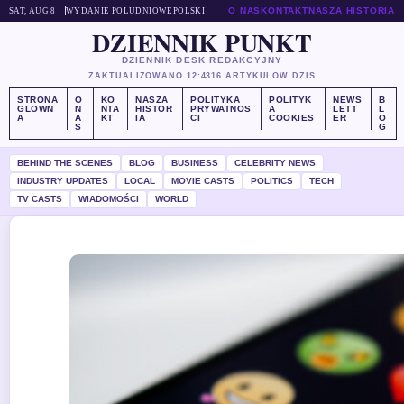
O NAS
KONTAKT
NASZA HISTORIA
SAT, AUG 8
WYDANIE POLUDNIOWE
POLSKI
DZIENNIK PUNKT
DZIENNIK DESK REDAKCYJNY
ZAKTUALIZOWANO 12:43
16 ARTYKULOW DZIS
STRONA
O
KO
NASZA
POLITYKA
POLITYK
NEWS
B
GLOWN
N
NTA
HISTOR
PRYWATNOS
A
LETT
L
A
A
KT
IA
CI
COOKIES
ER
O
S
G
BEHIND THE SCENES
BLOG
BUSINESS
CELEBRITY NEWS
INDUSTRY UPDATES
LOCAL
MOVIE CASTS
POLITICS
TECH
TV CASTS
WIADOMOŚCI
WORLD