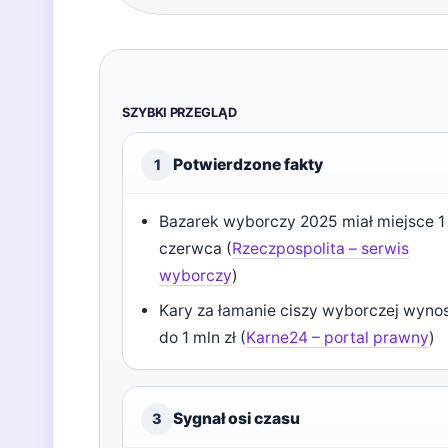
SZYBKI PRZEGLĄD
Potwierdzone fakty
1
Bazarek wyborczy 2025 miał miejsce 1
czerwca (
Rzeczpospolita – serwis
wyborczy
)
Kary za łamanie ciszy wyborczej wyno
do 1 mln zł (
Karne24 – portal prawny
)
Sygnał osi czasu
3