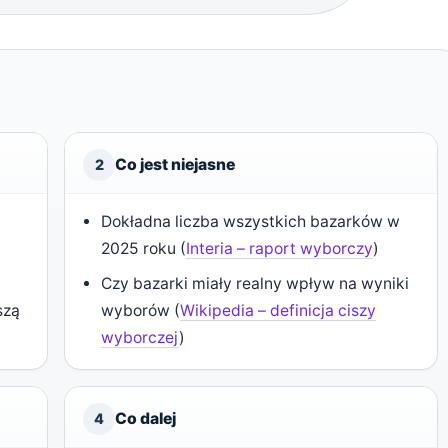
Co jest niejasne
2
Dokładna liczba wszystkich bazarków w
2025 roku (
Interia – raport wyborczy
)
Czy bazarki miały realny wpływ na wyniki
szą
wyborów (
Wikipedia – definicja ciszy
wyborczej
)
Co dalej
4