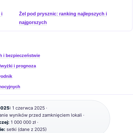
 i
Żel pod prysznic: ranking najlepszych i
najgorszych
h i bezpieczeństwie
dwyżki i prognoza
wodnik
omocyjnych
2025:
1 czerwca 2025 ·
ie wyników przed zamknięciem lokali ·
zej:
1 000 000 zł ·
ie:
setki (dane z 2025)