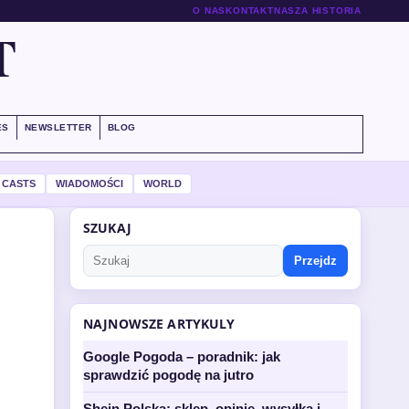
O NAS
KONTAKT
NASZA HISTORIA
T
ES
NEWSLETTER
BLOG
 CASTS
WIADOMOŚCI
WORLD
SZUKAJ
Przejdz
NAJNOWSZE ARTYKULY
Google Pogoda – poradnik: jak
sprawdzić pogodę na jutro
Shein Polska: sklep, opinie, wysyłka i