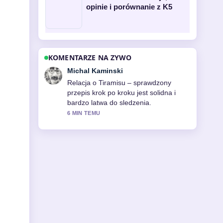
opinie i porównanie z K5
KOMENTARZE NA ZYWO
Ewa Lewandowska
Bardzo dobra weryfikacja wokol
Google Pogoda – poradnik: jak
sprawdzić pogodę.... Wiecej redakcji
powinno pisac w ten sposob.
8 MIN TEMU