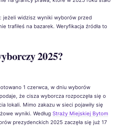
ie na granicy prawa, które w 2025 roku stało
a: jeżeli widzisz wyniki wyborów przed
 trafiłeś na bazarek. Weryfikacja źródła to
wyborczy 2025?
notowano 1 czerwca, w dniu wyborów
podaje, że cisza wyborcza rozpoczęła się o
ia lokali. Mimo zakazu w sieci pojawiły się
ażowe wyniki. Według
Straży Miejskiej Bytom
orów prezydenckich 2025 zaczęła się już 17