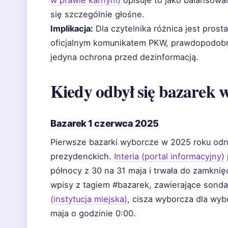
w prawie karnym)
opisuje to jako balansowan
się szczególnie głośne.
Implikacja:
Dla czytelnika różnica jest prost
oficjalnym komunikatem PKW, prawdopodobnie
jedyna ochrona przed dezinformacją.
Kiedy odbył się bazarek 
Bazarek 1 czerwca 2025
Pierwsze bazarki wyborcze w 2025 roku od
prezydenckich.
Interia (portal informacyjny)
północy z 30 na 31 maja i trwała do zamknięc
wpisy z tagiem #bazarek, zawierające sond
(instytucja miejska)
, cisza wyborcza dla wyb
maja o godzinie 0:00.